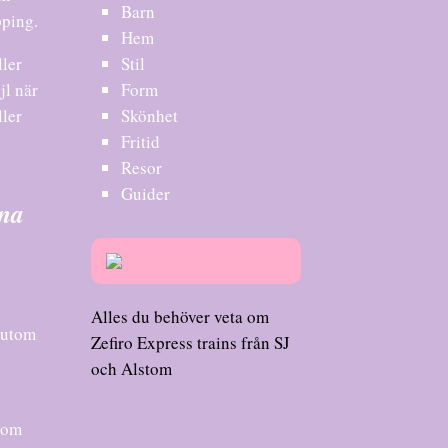
Barn
pping.
Hem
ler
Stil
jl när
Form
ller
Skönhet
Fritid
Resor
Guider
rna
Alles du behöver veta om
ssutom
Zefiro Express trains från SJ
och Alstom
 som