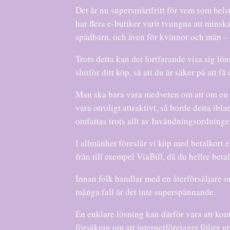
Det är nu supersmärtfritt för vem som helst
har flera e-butiker varit tvungna att minsk
spädbarn, och även för kvinnor och män – k
Trots detta kan det fortfarande visa sig lö
slutför ditt köp, så att du är säker på att få
Man ska bara vara medveten om att om en w
vara otroligt attraktivt, så borde detta ib
omfattas trots allt av Invändningsordning
I allmänhet föreslår vi köp med betalkort 
från till exempel ViaBill, då du hellre bet
Innan folk handlar med en återförsäljare on
många fall är det inte superspännande.
En enklare lösning kan därför vara att kont
försäkran om att internetföretaget följer u