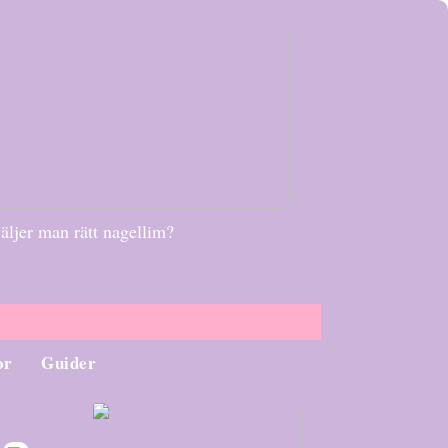
äljer man rätt nagellim?
or
Guider