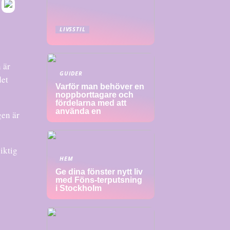
LIVSSTIL
 är
GUIDER
det
Varför man behöver en
noppborttagare och
fördelarna med att
använda en
gen är
iktig
HEM
Ge dina fönster nytt liv
med Föns-terputsning
i Stockholm