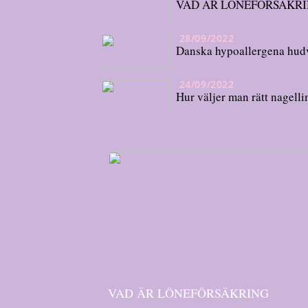
VAD ÄR LÖNEFÖRSÄKR
28/09/2022
Danska hypoallergena hud
24/09/2022
Hur väljer man rätt nagell
VAD ÄR LÖNEFÖRSÄKRING