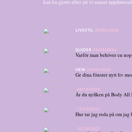
kan ha gjorts efter att vi senast uppdatera
LIVSSTIL
20/06/2024
GUIDER
29/05/2024
Varför man behöver en nop
HEM
23/05/2024
Ge dina fönster nytt liv m
24/10/2022
Är du nyfiken på Body All
11/10/2022
Hur tar jag reda på om jag
10/10/2022