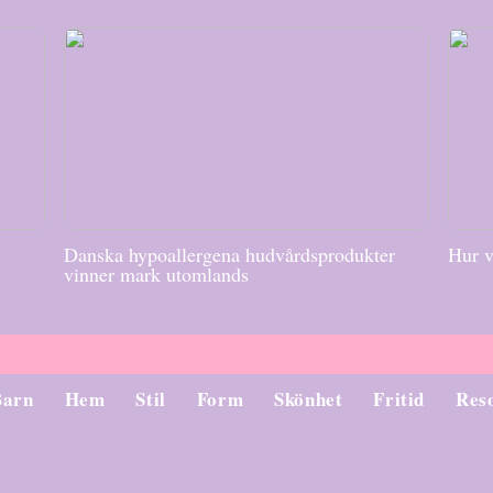
Danska hypoallergena hudvårdsprodukter
Hur v
vinner mark utomlands
Barn
Hem
Stil
Form
Skönhet
Fritid
Res