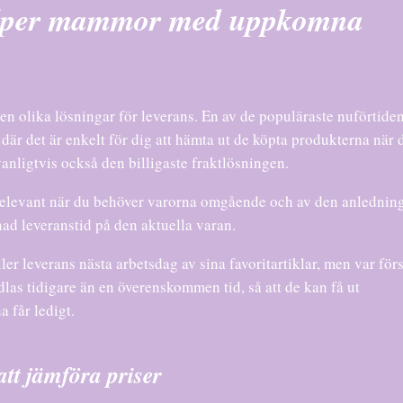
älper mammor med uppkomna
den olika lösningar för leverans. En av de populäraste nuförtiden
e, där det är enkelt för dig att hämta ut de köpta produkterna när 
anligtvis också den billigaste fraktlösningen.
t relevant när du behöver varorna omgående och av den anlednin
knad leveranstid på den aktuella varan.
r leverans nästa arbetsdag av sina favoritartiklar, men var förs
dlas tidigare än en överenskommen tid, så att de kan få ut
 får ledigt.
att jämföra priser