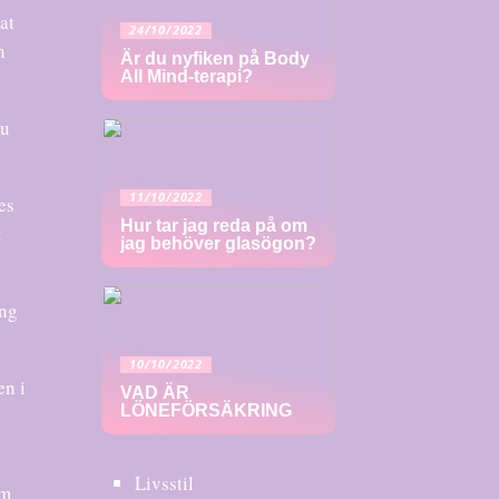
at
24/10/2022
h
Är du nyfiken på Body
All Mind-terapi?
du
11/10/2022
es
Hur tar jag reda på om
t
jag behöver glasögon?
ing
10/10/2022
en i
VAD ÄR
LÖNEFÖRSÄKRING
Livsstil
om