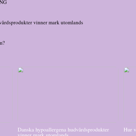
ING
vårdsprodukter vinner mark utomlands
im?
Danska hypoallergena hudvårdsprodukter
Hur v
vinner mark utomlands