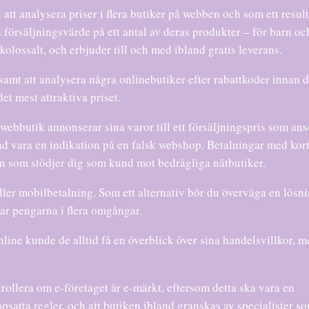
 att analysera priser i flera butiker på webben och som ett result
a försäljningsvärde på ett antal av deras produkter – för barn oc
olossalt, och erbjuder till och med ibland gratis leverans.
nsamt att analysera några onlinebutiker efter rabattkoder innan 
 det mest attraktiva priset.
ebbutik annonserar sina varor till ett försäljningspris som ans
land vara en indikation på en falsk webshop. Betalningar med kor
en som stödjer dig som kund mot bedrägliga nätbutiker.
eller mobilbetalning. Som ett alternativ bör du överväga en lösn
alar pengarna i flera omgångar.
line kunde de alltid få en överblick över sina handelsvillkor, m
rollera om e-företaget är e-märkt, eftersom detta ska vara en
ppsatta regler, och att butiken ibland granskas av specialister s