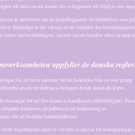
ghet till stöd om du utsätts för svårigheter till följd av din sho
 köparen är medveten om de grundläggande bestämmelser som gäl
olicy. Samtidigt är det viktigt att du behåller din beställningsme
na vittna om beställningen, oavsett om du handlar efter en man e
ineverksamheten uppfyller de danska regle
nvägar för att ta en närmare titt på åsikterna från en stor grupp
t föredra att du utvärderar e-bolagets kritik innan du köper.
e lösningar för att lära känna e-handlarens tillförlitlighet. De
 erbjuder kunderna att publicera en bedömning av
ändas för att bedöma kundnöjdheten.
 stöds regelbundet, men vi vill inte ta ansvar för korrigeringar