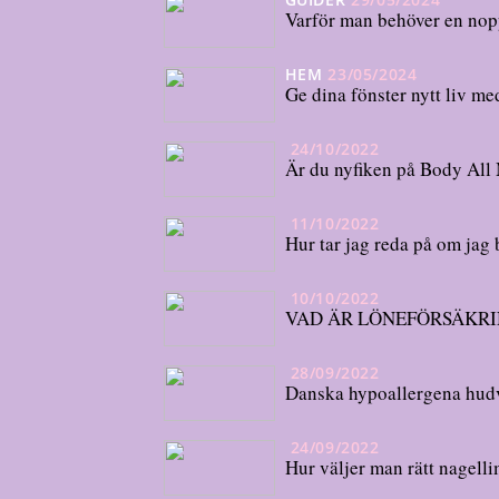
Varför man behöver en nop
HEM
23/05/2024
Ge dina fönster nytt liv m
24/10/2022
Är du nyfiken på Body All
11/10/2022
Hur tar jag reda på om jag
10/10/2022
VAD ÄR LÖNEFÖRSÄKR
28/09/2022
Danska hypoallergena hud
24/09/2022
Hur väljer man rätt nagell