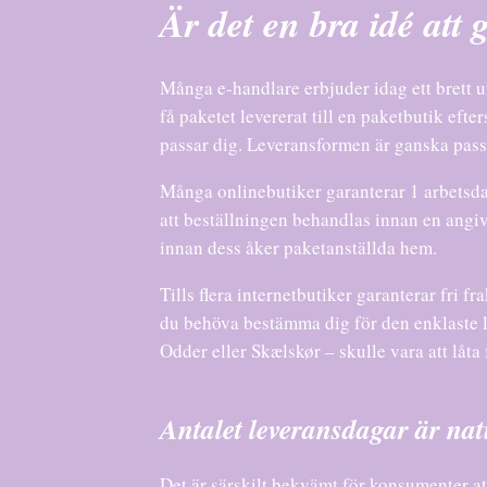
Är det en bra idé att
Många e-handlare erbjuder idag ett brett ur
få paketet levererat till en paketbutik eft
passar dig. Leveransformen är ganska passan
Många onlinebutiker garanterar 1 arbetsdag 
att beställningen behandlas innan en angive
innan dess åker paketanställda hem.
Tills flera internetbutiker garanterar fri f
du behöva bestämma dig för den enklaste l
Odder eller Skælskør – skulle vara att låta 
Antalet leveransdagar är natu
Det är särskilt bekvämt för konsumenter att