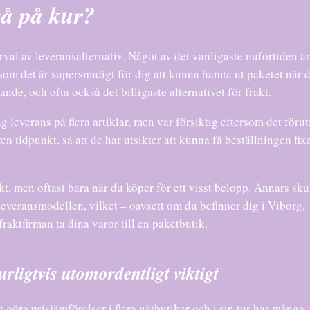
 gå på kur?
val av leveransalternativ. Något av det vanligaste nuförtiden är
ersom det är supersmidigt för dig att kunna hämta ut paketet när 
de, och ofta också det billigaste alternativet för frakt.
leverans på flera artiklar, men var försiktig eftersom det förut
n tidpunkt, så att de har utsikter att kunna få beställningen fix
rakt, men oftast bara när du köper för ett visst belopp. Annars sku
everansmodellen, vilket – oavsett om du befinner dig i Viborg,
fraktfirman ta dina varor till en paketbutik.
rligtvis utomordentligt viktigt
 göra prisjämförelser i flera nätbutiker och i sin tur har många