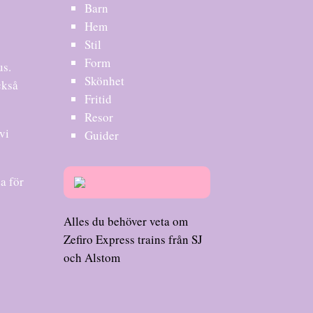
Barn
Hem
Stil
Form
us.
Skönhet
ckså
Fritid
Resor
vi
Guider
a för
Alles du behöver veta om
Zefiro Express trains från SJ
och Alstom