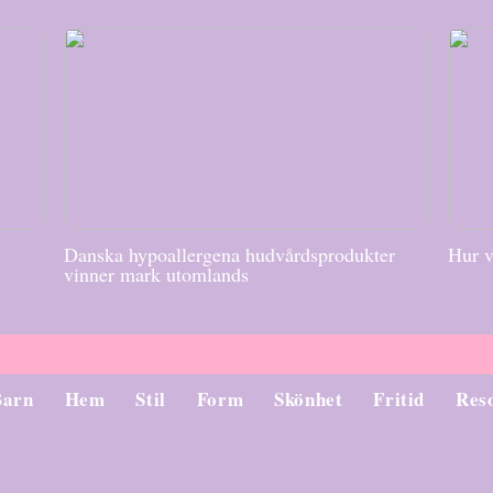
Danska hypoallergena hudvårdsprodukter
Hur v
vinner mark utomlands
Barn
Hem
Stil
Form
Skönhet
Fritid
Res