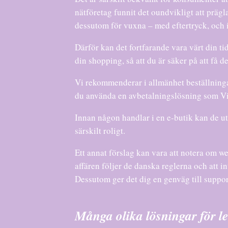
nätföretag funnit det oundvikligt att prägl
dessutom för vuxna – med eftertryck, och i
Därför kan det fortfarande vara värt din ti
din shopping, så att du är säker på att få de
Vi rekommenderar i allmänhet beställninga
du använda en avbetalningslösning som ViaB
Innan någon handlar i en e-butik kan de ut
särskilt roligt.
Ett annat förslag kan vara att notera om we
affären följer de danska reglerna och att i
Dessutom ger det dig en genväg till support 
Många olika lösningar för l