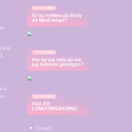
24/10/2022
Är du nyfiken på Body
All Mind-terapi?
för
t kan
11/10/2022
d.
Hur tar jag reda på om
jag behöver glasögon?
t e-
or.
10/10/2022
VAD ÄR
LÖNEFÖRSÄKRING
Livsstil