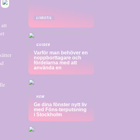
LIVSSTIL
 att
det
GUIDER
Varför man behöver en
sätter
noppborttagare och
ad
fördelarna med att
använda en
lle
HEM
Ge dina fönster nytt liv
med Föns-terputsning
i Stockholm