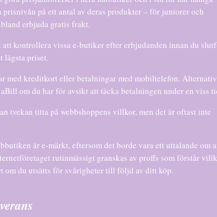
a prisnivån på ett antal av deras produkter – för juniorer och
bland erbjuda gratis frakt.
d att kontrollera vissa e-butiker efter erbjudanden innan du slut
t lägsta priset.
r med kreditkort eller betalningar med mobiltelefon. Alternativ
ill om du har för avsikt att täcka betalningen under en viss ti
an tvekan titta på webbshoppens villkor, men det är oftast inte
bbutiken är e-märkt, eftersom det borde vara ett uttalande om at
nternetföretaget rutinmässigt granskas av proffs som förstår villk
om du utsätts för svårigheter till följd av ditt köp.
everans