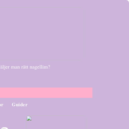
äljer man rätt nagellim?
or
Guider